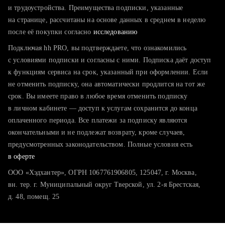
тратите много времени на поиск и вручную поднимаете
и трудоустройства. Преимущества подписки, указанные
резюме
на странице, рассчитаны на основе данных в среднем в неделю
после её покупки согласно
хотите сравнить себя с конкурентами и оценить шансы
исследованию
Подключая hh PRO, вы подтверждаете, что ознакомились
с условиями подписки и согласны с ними. Подписка даёт доступ
к функциям сервиса на срок, указанный при оформлении. Если
не отменить подписку, она автоматически продлится на тот же
срок. Вы имеете право в любое время отменить подписку
в личном кабинете — доступ к услугам сохранится до конца
оплаченного периода. Все платежи за подписку являются
окончательными и не подлежат возврату, кроме случаев,
предусмотренных законодательством. Полные условия есть
в оферте
ООО «Хэдхантер», ОГРН 1067761906805, 125047, г. Москва,
вн. тер. г. Муниципальный округ Тверской, ул. 2-я Брестская,
д. 48, помещ. 25