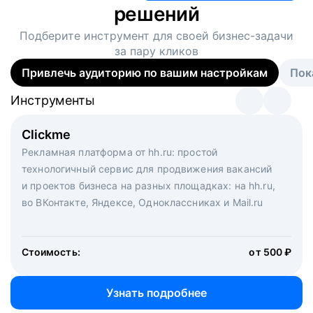
решений
Подберите инструмент для своей
бизнес-задачи
за пару кликов
Привлечь аудиторию по вашим настройкам
Пок
Инструменты
Инструменты
Инструменты
Виртуальный рекрутер
Clickme
Вакансия дня
Массовый подбор под ключ. Решите, сколько
Рекламная платформа от hh.ru: простой
Рекламный формат для вакансий на главной странице
кандидатов и когда вам нужно, и за дело возьмутся
технологичный сервис для продвижения вакансий
hh.ru. Увеличивает количество откликов
маркетологи, рекрутеры и проектные менеджеры
и проектов бизнеса на разных площадках: на hh.ru,
hh.ru с целым набором digital-инструментов
во ВКонтакте, Яндексе, Одноклассниках и Mail.ru
Стоимость:
от 200 000 ₽
Узнать подробнее
Стоимость:
от 500 ₽
Узнать подробнее
Узнать подробнее