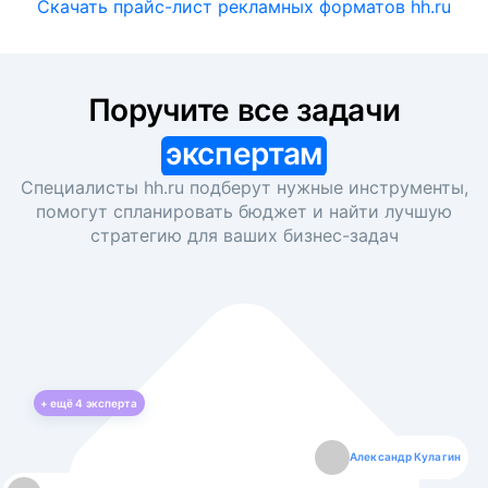
Скачать прайс-лист рекламных форматов hh.ru
Поручите все задачи
экспертам
Специалисты hh.ru подберут нужные инструменты,
помогут спланировать бюджет и найти лучшую
стратегию для ваших
бизнес-задач
+ ещё
4
эксперта
Екатерина Лазаренко
Александр Кулагин
Даниил Макаров
Борис Кашко
Юлия Изоитко