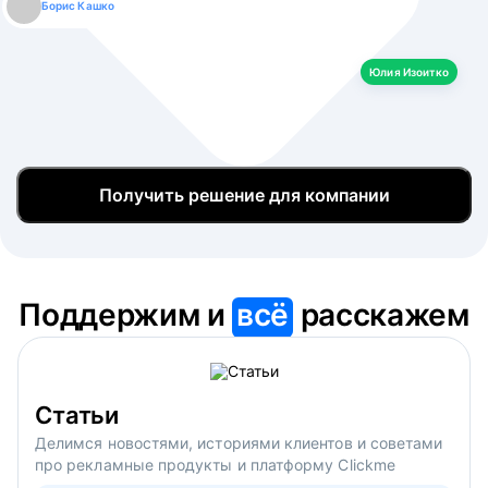
Борис Кашко
Юлия Изоитко
Александр Кулагин
Даниил Макаров
Екатерина Лазаренко
Юлия Изоитко
Получить решение для компании
Поддержим и
всё
расскажем
Статьи
Делимся новостями, историями клиентов и советами
про рекламные продукты и платформу Clickme