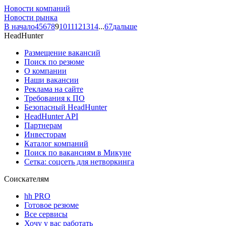
Новости компаний
Новости рынка
В начало
4
5
6
7
8
9
10
11
12
13
14
...
67
дальше
HeadHunter
Размещение вакансий
Поиск по резюме
О компании
Наши вакансии
Реклама на сайте
Требования к ПО
Безопасный HeadHunter
HeadHunter API
Партнерам
Инвесторам
Каталог компаний
Поиск по вакансиям в Микуне
Сетка: соцсеть для нетворкинга
Соискателям
hh PRO
Готовое резюме
Все сервисы
Хочу у вас работать