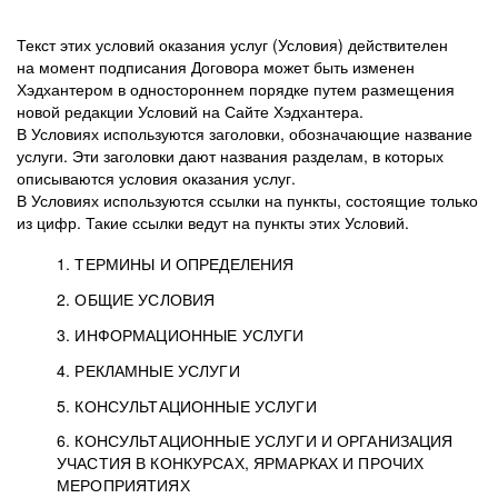
Текст этих условий оказания услуг (Условия) действителен
на момент подписания Договора может быть изменен
Хэдхантером в одностороннем порядке путем размещения
новой редакции Условий на Сайте Хэдхантера.
В Условиях используются заголовки, обозначающие название
услуги. Эти заголовки дают названия разделам, в которых
описываются условия оказания услуг.
В Условиях используются ссылки на пункты, состоящие только
из цифр. Такие ссылки ведут на пункты этих Условий.
1. ТЕРМИНЫ И ОПРЕДЕЛЕНИЯ
2. ОБЩИЕ УСЛОВИЯ
3. ИНФОРМАЦИОННЫЕ УСЛУГИ
1.1. Хэдхантер, или
Хэдхантер, ООО
4. РЕКЛАМНЫЕ УСЛУГИ
HeadHunter, или
«Хэдхантер», ИНН
2.1. Типы и статусы регистрации
5. КОНСУЛЬТАЦИОННЫЕ УСЛУГИ
Исполнитель
7718620740, адрес:
Типы регистрации
3.1. Предоставление доступа к базе данных
2.2. Активация услуг
6. КОНСУЛЬТАЦИОННЫЕ УСЛУГИ И ОРГАНИЗАЦИЯ
125047, г. Москва,
резюме с предложениями Соискателей
Описание и активация
УЧАСТИЯ В КОНКУРСАХ, ЯРМАРКАХ И ПРОЧИХ
2.1.1. Заказчику может быть присвоен один
4.0. Общие условия оказания рекламных услуг
внутригородская
о трудоустройстве с возможностью просмотра
МЕРОПРИЯТИЯХ
из Типов регистраций.
территория
4.0.1. Хэдхантер оказывает Заказчику услугу