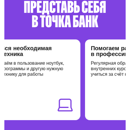
я необходимая
Помогаем расти
хника
в профессии
м в пользование ноутбук,
Регулярная обратная 
граммы и другую нужную
внутренних курсов и 
нику для работы
учиться за счёт компа