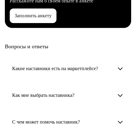
Расскажите нам о своем опыте в анкете
Заполнить анкету
Вопросы и ответы
Какие наставники есть на маркетплейсе?
Карьерные наставники — это HR-
специалисты, карьерные консультанты,
Как мне выбрать наставника?
психологи, резюмерайтеры и менторы.
Умный поиск поможет в три клика выбрать
Менторы работают в ИТ, дизайне, других
наставника для достижения вашей цели.
С чем может помочь наставник?
узкоспециализированных сферах. Они
помогут прокачать навыки, построить