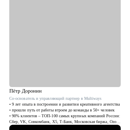
С чем помогу:
• Административный персонал
• Составить эффективное резюме
• Подготовиться к собеседованию в компанию
Карьера — не марафон, а экосистема. Я помогу вам
• Сформировать карьерную цель и определить стратегию её
выстроить её устойчиво, грамотно и с опорой на себя.
достижения
Запишитесь на консультацию — и начните путь к той жизни,
• Разобрать любой продуктовый, управленческий или бизнес
которую вы хотите проживать.
кейс
• Дам рекомендации по управлению командой и её развитию
Кому могу помочь:
• Начинающим и опытным управленцам
• Тем, кто хочет начать карьеру в IT в любом направлении
• Менеджерам продуктов, разработчикам, тестировщикам,
проектным менеджерам
• Тем, кто хочет сменить направление развития своей карьеры
Пётр
Доронин
Со-основатель и управляющий партнер в Multiways
• 9 лет опыта в построении и развитии креативного агентства
• прошли путь от работы втроем до команды в 50+ человек
• 90% клиентов – ТОП-100 самых крупных компаний России:
Сбер, VK, Совкомбанк, X5, Т-Банк, Московская биржа, Ozon,
Лемана ПРО, inDrive и тд.