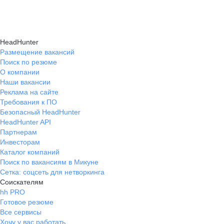
Консультация при смене профессии помогает
нужные работодателям.
текущем месте работы и о том, кому он будет
выявить подходящую сферу деятельности,
полезен, с какими запросами работает.
определить необходимые навыки, подготовить
Вы точно найдёте того, кто вам нужен!
HeadHunter
стратегию обучения и трудоустройства для
Размещение вакансий
Поиск по резюме
уверенного перехода.
О компании
Наши вакансии
Реклама на сайте
Требования к ПО
Безопасный HeadHunter
HeadHunter API
Партнерам
Инвесторам
Каталог компаний
Поиск по вакансиям в Микуне
Сетка: соцсеть для нетворкинга
Соискателям
hh PRO
Готовое резюме
Все сервисы
Хочу у вас работать