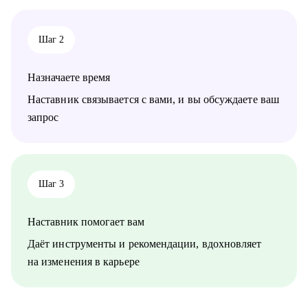
Кому могу помочь:
• продюсеры, менеджеры проектов, аккаунт-менеджеры
• творческие единицы: графические дизайнеры, моушен-
Шаг 2
дизайнеры, иллюстраторы, режиссеры, операторы, креаторы,
копирайтеры и т.д.
• предприниматели в креативных индустриях
Назначаете время
Наставник связывается с вами, и вы обсуждаете ваш
запрос
Шаг 3
Наставник помогает вам
Даёт инструменты и рекомендации, вдохновляет
на изменения в карьере