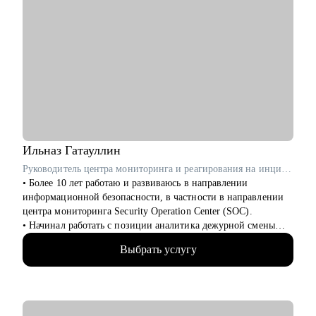
Ильназ
Гатауллин
Руководитель центра мониторинга и реагирования на инциденты информационной безопасности (SOC) в RedSecurity / ex-Информзащита
• Более 10 лет работаю и развиваюсь в направлении
информационной безопасности, в частности в направлении
центра мониторинга Security Operation Center (SOC).
• Начинал работать с позиции аналитика дежурной смены
SOC и прошел весь путь развития в SOC.
Выбрать услугу
• За плечами богатый опыт наставничества аналитиков и
инженеров SOC.
• Имею опыт работы с различными IRP, SIEM-системами и
опыт расследования инцидентов ИБ (DFIR) и построения
процессов в SOC.