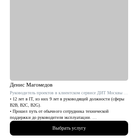
Кому могу помочь:
• Специалистам всех уровней в области, операций,
категорийного менеджмента, Bizdev-менеджеров, продаж.
• Новичкам, кто только начинает свой путь и хочет
определиться с дальнейшими шагами.
• Тем, кто только стал руководителем: как работать с
командой, выстраивать эффективные процессы,
мотивировать, как работать с заказчиками и руководителями.
• Опытным руководителям, кто испытывает сложности в
работе с командой или не понимает как дальше расти.
Денис
Магомедов
Руководитель проектов в клиентском сервисе ДИТ Москвы / ex-VentraGO, Билайн
• 12 лет в IT, из них 9 лет в руководящей должности (сферы
B2B, B2C, B2G).
• Прошел путь от обычного сотрудника технической
поддержки до руководителя эксплуатации.
• Выстроил с нуля отделы поддержки, андеррайтинга,
Выбрать услугу
collection с командами более 40 человек.
• Провожу аудит и изменение бизнес и технических